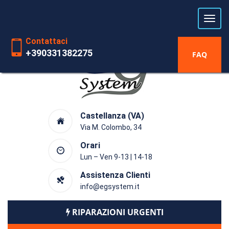
Laboratorio riparazioni Hardware
dal 1991
Contattaci
+390331382275
FAQ
Castellanza (VA)
Via M. Colombo, 34
Orari
Lun – Ven 9-13 | 14-18
Assistenza Clienti
info@egsystem.it
RIPARAZIONI URGENTI