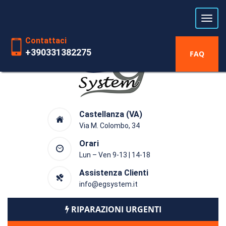
Laboratorio riparazioni Hardware
dal 1991
Contattaci
+390331382275
FAQ
Castellanza (VA)
Via M. Colombo, 34
Orari
Lun – Ven 9-13 | 14-18
Assistenza Clienti
info@egsystem.it
RIPARAZIONI URGENTI