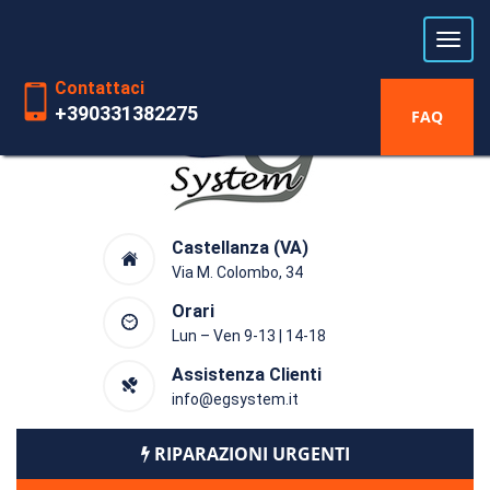
Laboratorio riparazioni Hardware
dal 1991
Contattaci
+390331382275
FAQ
Castellanza (VA)
Via M. Colombo, 34
Orari
Lun – Ven 9-13 | 14-18
Assistenza Clienti
info@egsystem.it
RIPARAZIONI URGENTI