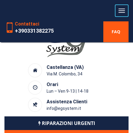
Laboratorio riparazioni Hardware
dal 1991
Contattaci
+390331382275
FAQ
Castellanza (VA)
Via M. Colombo, 34
Orari
Lun – Ven 9-13 | 14-18
Assistenza Clienti
info@egsystem.it
RIPARAZIONI URGENTI